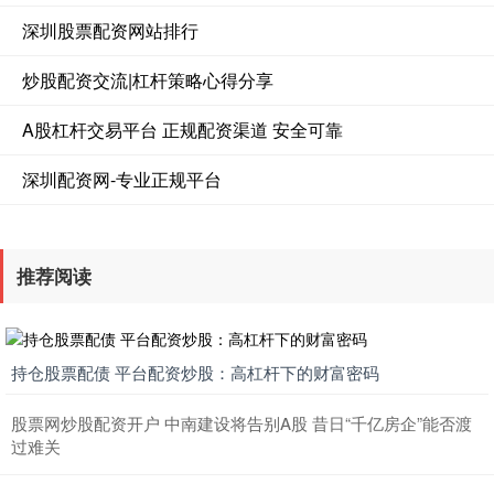
深圳股票配资网站排行
炒股配资交流|杠杆策略心得分享
A股杠杆交易平台 正规配资渠道 安全可靠
深圳配资网-专业正规平台
推荐阅读
持仓股票配债 平台配资炒股：高杠杆下的财富密码
股票网炒股配资开户 中南建设将告别A股 昔日“千亿房企”能否渡
过难关