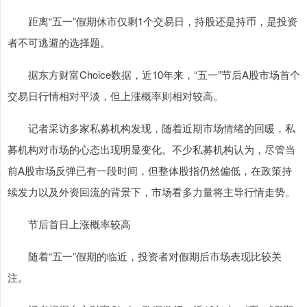
距离“五一”假期休市仅剩1个交易日，持股还是持币，是投资
者不可逃避的选择题。
据东方财富Choice数据，近10年来，“五一”节后A股市场首个
交易日行情相对平淡，但上涨概率则相对较高。
记者采访多家私募机构发现，随着近期市场情绪的回暖，私
募机构对市场的心态出现明显变化。不少私募机构认为，尽管当
前A股市场反弹已有一段时间，但整体股指仍然偏低，在政策持
续发力以及外资回流的背景下，市场看多力量将主导行情走势。
节后首日上涨概率较高
随着“五一”假期的临近，投资者对假期后市场表现比较关
注。