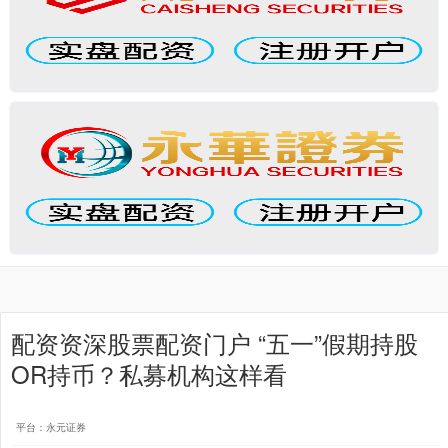
配资资深股票配资门户 “五一”假期持股
OR持币？私募机构这样看
平台：永元证券