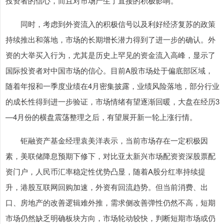
投资者的信心，而且对市场产生了直接的积极影响。
同时，考虑到外资流入的积极信号以及利好经济复苏的政策
持续推出和落地，市场的长期增长潜力得到了进一步的确认。外
资的大举买入行为，尤其是历史上罕见的资金流入高峰，显示了
国际投资者对中国市场的信心。目前A股市场处于偏底部区域，
随着年报和一季度业绩在4月密集披露，业绩风险落地，部分行业
的成长性得到进一步验证，市场情绪有望逐渐回暖，大盘在经历3
—4月份的横盘震荡整理之后，有望展开新一轮上涨行情。
钜融资产基金经理袁美洋表示，当前市场存在一定积极因
素，美联储降息预期下修下，对比亚太新兴市场配资资深股票配
资门户，人民币汇率稳定性优势凸显，随着A股分红率持续提
升，港股互联网回购加速，外资有回流趋势。但当前消费、出
口、房地产的改善逻辑难外推，需求侧改善弹性仍然不高，短期
市场仍然缺乏明确板块方向，市场轮动较快，判断短期市场或仍