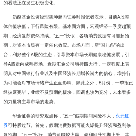
的看法正在发生积极变化。
奶酪基金投资经理胡坤超向证券时报记者表示，目前A股整
体估值较低，下行风险有限。基本面方面，宏观经济一季度超预
期，经济复苏依然持续。“五一”长假，各项消费数据有可能超预
期，对资本市场有一定催化效应。市场方面，新“国九条”的出
台，利好整个A股的生态，引导资本市场长期健康稳健发展，引
导A股走向成熟市场。近期汇金公司增持四大行，一定程度上表
明其对中国银行行业以及中国经济长期增长潜力的信心，增持行
为可能会对市场情绪产生正面影响。除此之外，5月份，一季报已
经披露完毕，业绩不及预期的板块，回调也较为充分，未来看多
的力量将主导市场的走势。
华金证券的研究观点称，“五一”假期期间风险不大，
永元证
券
可持股过节。首先，假期消费数据可能火爆提升经济和盈利修
复预期。“五一”出行、消费可能较火爆，盈利回升预期上升。其