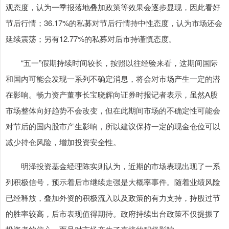
观态度，认为一季报落地叠加政策等效果会逐步显现，因此看好
节后行情；36.17%的私募对节后行情持中性态度，认为市场还会
延续震荡；另有12.77%的私募对后市持谨慎态度。
“五一”假期持续时间较长，按照以往经验来看，这期间国际
和国内可能会发现一系列不确定消息，将会对市场产生一定的潜
在影响。畅力资产董事长宝晓辉向证券时报记者表示，虽然A股
市场整体向好趋势不会改变，但在此期间市场的不确定性可能会
对节后的国内股市产生影响，所以建议保持一定的现金仓位可以
减少持仓风险，增加投资安全性。
明泽投资基金经理陈实则认为，近期的市场表现出现了一系
列积极信号，预示着后市继续走强是大概率事件。随着业绩风险
已经释放，叠加外资的积极流入以及政策的有力支持，持股过节
的胜率较高，后市表现值得期待。政府持续出台政策不仅提振了