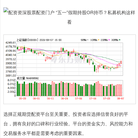
选择正规期货配资平台至关重要。投资者应选择信誉良好的平
台，拥有良好的口碑和行业经验。平台的资金实力、风控能力和
交易服务水平都是需要考虑的重要因素。