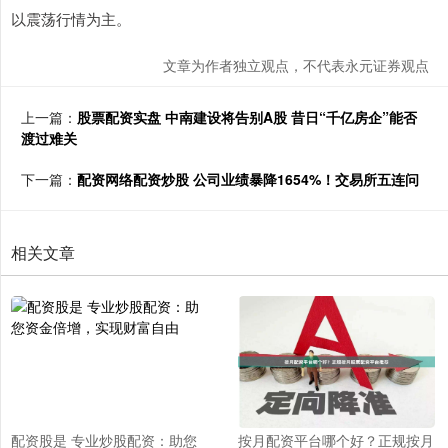
以震荡行情为主。
文章为作者独立观点，不代表永元证券观点
上一篇：
股票配资实盘 中南建设将告别A股 昔日“千亿房企”能否
渡过难关
下一篇：
配资网络配资炒股 公司业绩暴降1654%！交易所五连问
相关文章
配资股是 专业炒股配资：助您
按月配资平台哪个好？正规按月