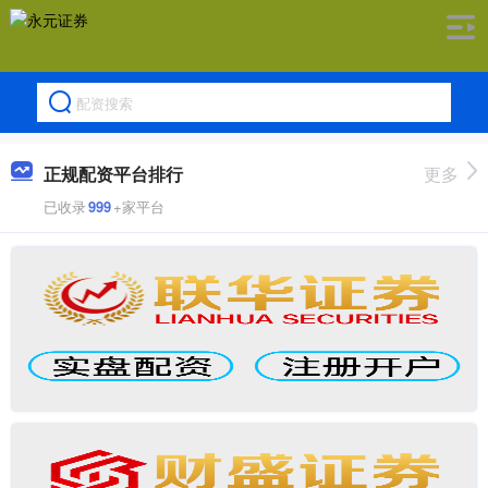
正规配资平台排行
更多
已收录
999
+家平台