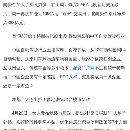
向资金加大了买入力度，在上周五爆买224亿元刷新历史纪录
后，周一再度加仓近109亿元。近4个交易日，北向资金累计净买
入383亿元。
赛“马”开始！特斯拉FSD来袭 将如何影响中国自动驾驶行业
中国自动驾驶行业土壤深厚、百花齐放，从L2辅助驾驶到L4
自动驾驶、从乘用车到物流车均有覆盖，玩家亦横跨初创企业、
互联网巨头、传统车企等多个领域，
配资门户网
不过相较于特斯
拉，中国企业仍有一定差距。FSD入华，究竟将成为一条鲇鱼，
还是一条鲨鱼？
成都、大连出招！多地密集出台楼市新政
4月29日，大连发布稳楼市新政，提出对“卖旧买新”个人给予
补贴、实行阶段性购房补贴、优化住房公积金使用政策等7个方面