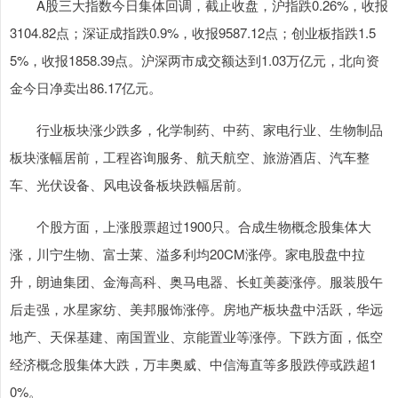
A股三大指数今日集体回调，截止收盘，沪指跌0.26%，收报
3104.82点；深证成指跌0.9%，收报9587.12点；创业板指跌1.5
5%，收报1858.39点。沪深两市成交额达到1.03万亿元，北向资
金今日净卖出86.17亿元。
行业板块涨少跌多，化学制药、中药、家电行业、生物制品
板块涨幅居前，工程咨询服务、航天航空、旅游酒店、汽车整
车、光伏设备、风电设备板块跌幅居前。
个股方面，上涨股票超过1900只。合成生物概念股集体大
涨，川宁生物、富士莱、溢多利均20CM涨停。家电股盘中拉
升，朗迪集团、金海高科、奥马电器、长虹美菱涨停。服装股午
后走强，水星家纺、美邦服饰涨停。房地产板块盘中活跃，华远
地产、天保基建、南国置业、京能置业等涨停。下跌方面，低空
经济概念股集体大跌，万丰奥威、中信海直等多股跌停或跌超1
0%。