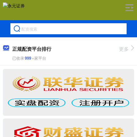
正规配资平台排行
更多
已收录
999
+家平台