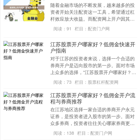
随着金融市场的不断发展，越来越多的投
资者开始关注配资这一工具，希望通过杠
杆效应放大收益。而配资网上开户因其便
捷性配资门户网，成为许多人的首选。本
阅读：
91
栏目：
配资门户网
文将详细介绍配资....
江苏股票开户哪家好？低佣金快速开
户指南
对于江苏的投资者来说，选择一个合适的
券商开户是迈向股市的第一步。面对市场
上众多的选择，“江苏股票开户哪家好？”
成为了大家最关心的问题。本文将为您提
阅读：
73
栏目：
股票杠杆配资网
供一份详尽的低....
江苏股票开户哪家好？低佣金开户流
程与券商推荐
在江苏地区选择一家合适的券商开户永元
证券，是投资者进入股市的第一步。面对
众多券商，投资者往往关心哪家券商更
好、如何获取低佣金以及开户流程是否便
阅读：
138
栏目：
配资门户网
捷。本文将为您详细....