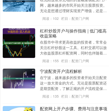
网，越来越多的市民开始关注股票投资。
无论是想通过理财实现资产增值，还是看
好中国资本市场的发展前景，开立一个股
阅读：
102
栏目：
配资门户网
票账户都是第一步....
杠杆炒股开户与操作指南 | 低门槛高
收益策略
在股市中寻求更高收益的投资者，常常会
关注杠杆炒股这一工具。杠杆交易可以放
大收益股票杠杆配资网，同时也伴随着更
高的风险。本文将为您提供一份全面的杠
阅读：
155
栏目：
配资门户网
杆炒股开户与操作....
宁波配资开户流程解析
在宁波，越来越多的投资者开始关注配资
这一放大资金的方式。无论是股票配资还
是期货配资，了解正规的开户流程是保障
资金安全的第一步。本文将为您详细解析
阅读：
135
栏目：
配资门户网
宁波配资开户的完....
配资网上开户步骤、费用与注意事项