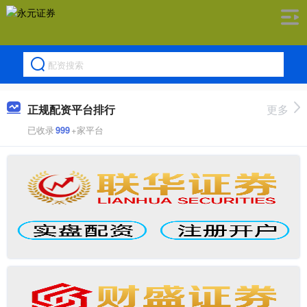
正规配资平台排行
更多
已收录
999
+家平台