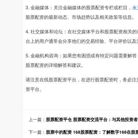
3. 金融媒体：关注金融媒体的股票配资专栏或栏目，
永
股票配资的最新动态、市场趋势以及相关政策等信息。
4. 社交媒体和论坛：在社交媒体平台和股票配资相关
台上的用户通常会分享他们的交易经验、平台评价以及
5. 金融机构咨询：如果您有困惑或有特定问题需要解
股票配资的详细解答和建议。
请注意在线股票配资平台，在进行股票配资时，务必注
资平台。
上一篇：
股票配资平仓 股票配资交流平台：与其他投资
下一篇：
股票中的配资 168股票配资：了解数字168在