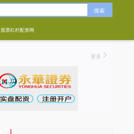
搜索
股票杠杆配资网
更多