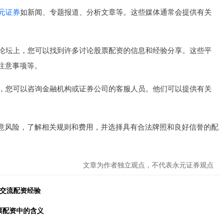
元证券
如新闻、专题报道、分析文章等。这些媒体通常会提供有关
的论坛上，您可以找到许多讨论股票配资的信息和经验分享。这些平
注意事项等。
答，您可以咨询金融机构或证券公司的客服人员。他们可以提供有关
意风险，了解相关规则和费用，并选择具有合法牌照和良好信誉的配
文章为作者独立观点，不代表永元证券观点
者交流配资经验
股票配资中的含义