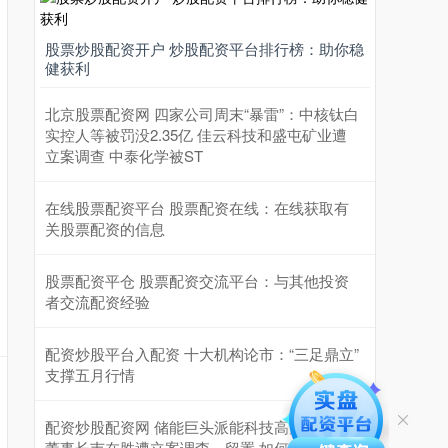
股票炒股配资开户 炒股配资平台排行榜：助你稳
健获利
北京股票配资网 四家公司周末“暴雷”：中核钛白
实控人等被罚没2.35亿 佳云科技和盛屯矿业遭
立案调查 中泰化学被ST
在线股票配资平台 股票配资在线：在线获取有
关股票配资的信息
股票配资平仓 股票配资交流平台：与其他投资
者交流配资经验
配资炒股平台入配资 十大机构论市：“三足鼎立”
支撑五月行情
配资炒股配资网 储能巨头派能科技高层动荡：
董事长韦在胜遭立案调查、留置 如何应对业绩