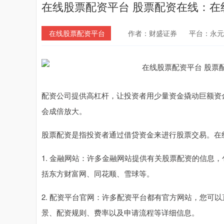
在线股票配资平台 股票配资在线：在
在线股票配资平台
作者：财盛证券
平台：永元
配资公司提供高杠杆，让投资者用少量资金撬动巨额资
会成倍放大。
股票配资是指投资者通过借贷资金来进行股票交易。在
1. 金融网站：许多金融网站提供有关股票配资的信息
括东方财富网、同花顺、雪球等。
2. 配资平台官网：许多配资平台都有官方网站，您可
景、配资规则、费率以及申请流程等详细信息。