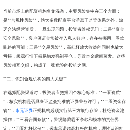
当前市场上的配资机构鱼龙混杂，主要风险集中在三个方面：一
是**合规性风险**，绝大多数配资平台游离于监管体系之外，缺
乏合法经营资质，一旦出现问题，投资者维权无门；二是**资金
安全风险**，客户保证金常被存入私人账户，存在被挪用、卷款
跑路的可能；三是**交易风险**，高杠杆放大收益的同时也放大
亏损，极端行情下极易触发强制平仓，导致本金瞬间蒸发。这些
风险相互交织，构成了一张危险的投机之网。
**二、识别合规机构的四大关键**
在选择配资渠道时，投资者应把握四个核心标准：**一看资质*
*，核实机构是否具备证监会批准的证券业务许可；**二看资金存
管**，
永元证券
正规机构必须实行第三方银行存管，杜绝资金池
操作；**三看合同条款**，警惕隐藏霸王条款和模糊的责任界
定；**四看杠杆比例**，远离承诺超高杠杆的机构，理性认识杠