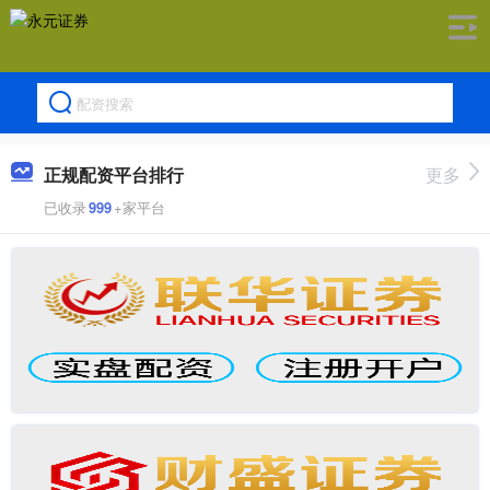
正规配资平台排行
更多
已收录
999
+家平台