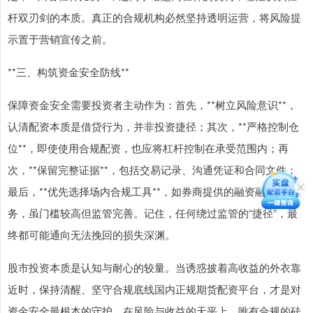
杆双刃剑的本质。真正的合规机构必然坚持透明运营，将风险提
示置于营销宣传之前。
**三、构筑资金安全防线**
保障资金安全需要投资者主动作为：首先，**树立风险意识**，
认清配资本质是借贷行为，并非投资捷径；其次，**严格控制仓
位**，即使使用合规配资，也应将杠杆控制在承受范围内；再
次，**保留完整证据**，包括交易记录、沟通凭证和合同文件；
最后，**优先选择场内合规工具**，如券商提供的融资融券业
务，虽门槛较高但监管完善。记住，任何绕过监管的“捷径”，最
终都可能通向无法挽回的损失深渊。
股市投资本质是认知与耐心的较量。当诱惑披着高收益的外衣靠
近时，保持清醒、坚守合规底线国内正规期货配资平台，才是对
资金安全最根本的守护。在风险与收益的天平上，唯有合规的砝