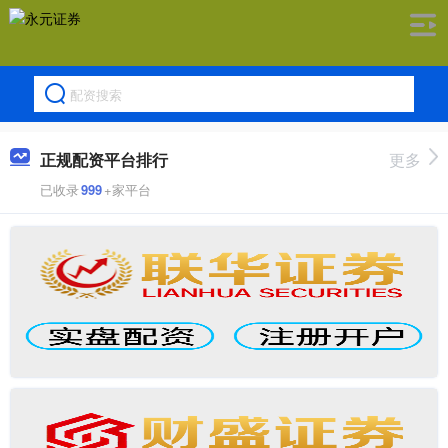
正规配资平台排行
更多
已收录
999
+家平台