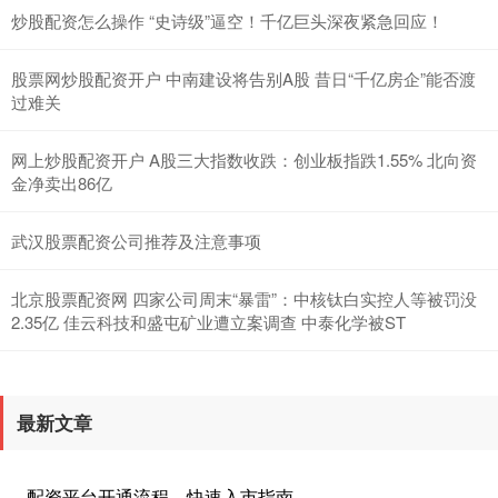
炒股配资怎么操作 “史诗级”逼空！千亿巨头深夜紧急回应！
股票网炒股配资开户 中南建设将告别A股 昔日“千亿房企”能否渡
过难关
网上炒股配资开户 A股三大指数收跌：创业板指跌1.55% 北向资
金净卖出86亿
武汉股票配资公司推荐及注意事项
北京股票配资网 四家公司周末“暴雷”：中核钛白实控人等被罚没
2.35亿 佳云科技和盛屯矿业遭立案调查 中泰化学被ST
最新文章
配资平台开通流程，快速入市指南
·