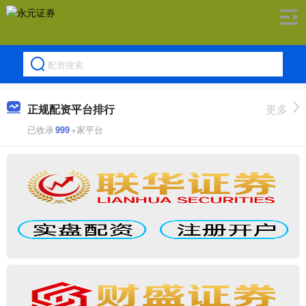
正规配资平台排行
更多
已收录
999
+家平台