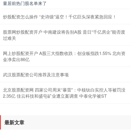
量居前热门股名单来了
炒股配资怎么操作 “史诗级”逼空！千亿巨头深夜紧急回应！
股票网炒股配资开户 中南建设将告别A股 昔日“千亿房企”能否渡
过难关
网上炒股配资开户 A股三大指数收跌：创业板指跌1.55% 北向资
金净卖出86亿
武汉股票配资公司推荐及注意事项
北京股票配资网 四家公司周末“暴雷”：中核钛白实控人等被罚没
2.35亿 佳云科技和盛屯矿业遭立案调查 中泰化学被ST
最新文章