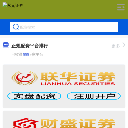
正规配资平台排行
更多
已收录
999
+家平台