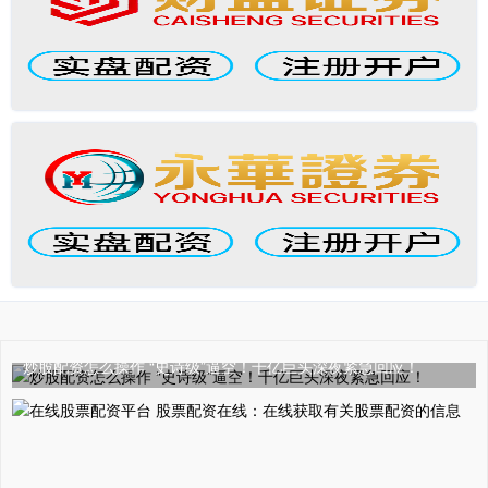
炒股配资怎么操作 “史诗级”逼空！千亿巨头深夜紧急回应！