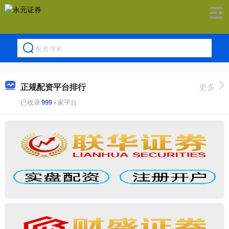
正规配资平台排行
更多
已收录
999
+家平台