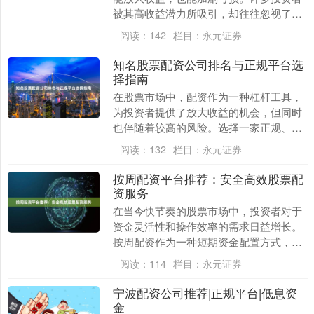
被其高收益潜力所吸引，却往往忽视了背
后隐藏的致命陷阱。本文将深入探讨杠杆
阅读：
142
栏目：
永元证券
炒股的风险与陷阱....
知名股票配资公司排名与正规平台选
择指南
在股票市场中，配资作为一种杠杆工具，
为投资者提供了放大收益的机会，但同时
也伴随着较高的风险。选择一家正规、可
靠的配资公司至关重要。本文将为您介绍
阅读：
132
栏目：
永元证券
知名股票配资公司....
按周配资平台推荐：安全高效股票配
资服务
在当今快节奏的股票市场中，投资者对于
资金灵活性和操作效率的需求日益增长。
按周配资作为一种短期资金配置方式，因
其灵活性和高效性，逐渐受到广大投资者
阅读：
114
栏目：
永元证券
的青睐。本文将为....
宁波配资公司推荐|正规平台|低息资
金