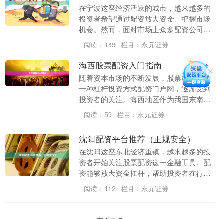
在宁波这座经济活跃的城市，越来越多的
投资者希望通过配资放大资金、把握市场
机会。然而，面对市场上众多配资公司配
资门户网，如何找到正规、安全且利率合
阅读：
189
栏目：
永元证券
理的平台，成为投....
海西股票配资入门指南
随着资本市场的不断发展，股票配资作为
一种杠杆投资方式配资门户网，逐渐受到
投资者的关注。海西地区作为我国东南沿
海的重要经济区域，其股票配资市场也呈
阅读：
59
栏目：
永元证券
现出活跃态势。本....
沈阳配资平台推荐（正规安全）
在沈阳这座东北经济重镇，越来越多的投
资者开始关注股票配资这一金融工具。配
资能够放大资金杠杆，帮助投资者在行情
来临时把握更多机会。然而，市场上配资
阅读：
112
栏目：
永元证券
平台鱼龙混杂，选....