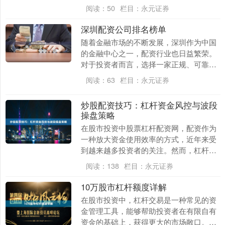
参差不齐，如何判断配资平台的口碑成为
阅读：
50
栏目：
永元证券
投资者关注的焦点....
深圳配资公司排名榜单
随着金融市场的不断发展，深圳作为中国
的金融中心之一，配资行业也日益繁荣。
对于投资者而言，选择一家正规、可靠的
配资公司至关重要。本文将为您整理深圳
阅读：
63
栏目：
永元证券
配资公司排名榜单....
炒股配资技巧：杠杆资金风控与波段
操盘策略
在股市投资中股票杠杆配资网，配资作为
一种放大资金使用效率的方式，近年来受
到越来越多投资者的关注。然而，杠杆是
一把双刃剑，既能放大收益，也会放大亏
阅读：
138
栏目：
永元证券
损。本文将围绕炒....
10万股市杠杆额度详解
在股市投资中，杠杆交易是一种常见的资
金管理工具，能够帮助投资者在有限自有
资金的基础上，获得更大的市场敞口。本