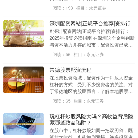
文将详细解析10万元本金对应的杠杆额
阅读：
193
栏目：
永元证券
度，帮助您理解杠....
深圳配资网站|正规平台推荐|资排行
# 深圳配资网站|正规平台推荐|资排行：
2025年投资必读指南 在深圳这个金融创新
与资本活力并存的城市，配资投资已成为
许多投资者放大收益的重要工具。然而，
阅读：
56
栏目：
永元证券
面对市....
常德股票配资流程
在股票投资领域，配资作为一种放大资金
杠杆的方式，受到不少投资者的关注。对
于常德地区的股民而言，了解本地股票配
资的具体流程，有助于更规范、安全地参
阅读：
65
栏目：
永元证券
与市场。本文将详....
玩杠杆炒股风险大吗？高收益背后隐
藏哪些致命陷阱？
在股市中，杠杆炒股如同一把双刃剑，既
能放大收益，也能加剧亏损。许多投资者