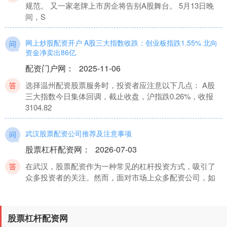
规范。 又一家老牌上市房企将告别A股舞台。 5月13日晚
间，S
网上炒股配资开户 A股三大指数收跌：创业板指跌1.55% 北向
资金净卖出86亿
配资门户网
：
2025-11-06
选择温州配资股票服务时，投资者应注意以下几点： A股
三大指数今日集体回调，截止收盘，沪指跌0.26%，收报
3104.82
武汉股票配资公司推荐及注意事项
股票杠杆配资网
：
2026-07-03
在武汉，股票配资作为一种常见的杠杆投资方式，吸引了
众多投资者的关注。然而，面对市场上众多配资公司，如
何选择一家正规、可靠
北京股票配资网 四家公司周末“暴雷”：中核钛白实控人等被罚
股票杠杆配资网
没2.35亿 佳云科技和盛屯矿业遭立案调查 中泰化学被ST